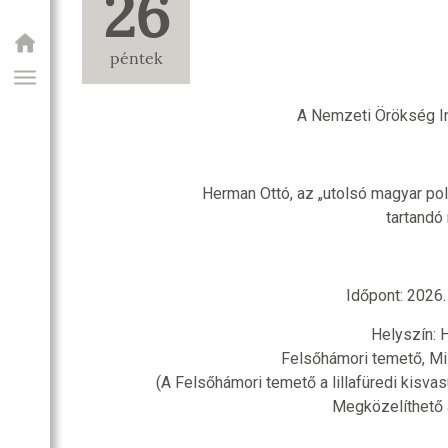
26
péntek
A Nemzeti Örökség In
Herman Ottó, az „utolsó magyar pol
tartand
GIAI PROGRAM
Időpont: 2026. 
Helyszín: 
Felsőhámori temető, Misk
(A Felsőhámori temető a lillafüredi kisva
Megközelíthető 