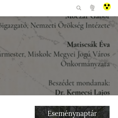
HU
/
E
Eseménynaptár