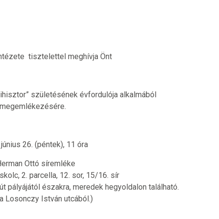
tézete tisztelettel meghívja Önt
ihisztor” születésének évfordulója alkalmából
ó megemlékezésére.
június 26. (péntek), 11 óra
Herman Ottó síremléke
olc, 2. parcella, 12. sor, 15/16. sír
sút pályájától északra, meredek hegyoldalon található.
a Losonczy István utcából.)