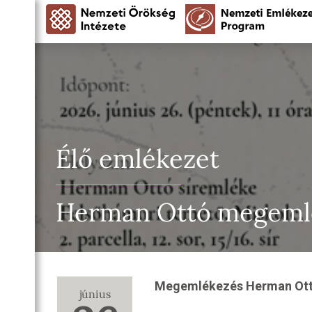
Élő emlékezet
Herman Ottó megeml
Megemlékezés Herman Ottó
június