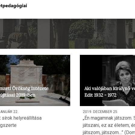
mzeti Örökség Intézete
Aki valójában királynő v
lújításai 2019-ben
Edit 1932 - 1972
JANUÁR 22.
2019. DECEMBER 25.
 sírok helyreállítása
„Én magamnak játszom. 
gszerte
játszani, ez az életem, é
játszom, játszom…” (Dom