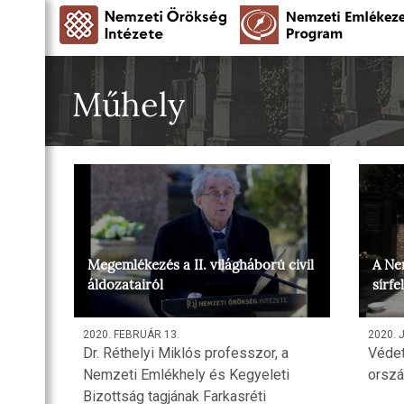
Műhely
Megemlékezés a II. világháború civil
A Ne
áldozatairól
sírfe
2020. FEBRUÁR 13.
2020. 
Dr. Réthelyi Miklós professzor, a
Védet
Nemzeti Emlékhely és Kegyeleti
orszá
Bizottság tagjának Farkasréti