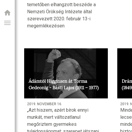
temetőben elhangzott beszéde a
Nemzeti Örökség Intézete által
szerevezett 2020. február 13-i
megemlékezésen
GIAI PROGRAM
Ádámtól Higginsen át Torma
Drám
Gedeonig - Básti Lajos (1911 – 1977)
(1849
2019. NOVEMBER 16.
2019. 
„Azt hiszem, azért bírok ennyi
Mind
munkát, mert változatlanul
lecse
megőriztem gyermekes
minde
tulajdonságomat: szerepet játszani.
bizto