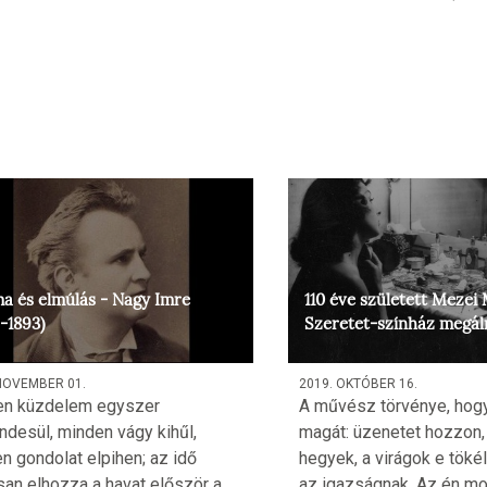
a és elmúlás - Nagy Imre
110 éve született Mezei 
-1893)
Szeretet-színház megá
NOVEMBER 01.
2019. OKTÓBER 16.
en küzdelem egyszer
A művész törvénye, hogy
ndesül, minden vágy kihűl,
magát: üzenetet hozzon, 
n gondolat elpihen; az idő
hegyek, a virágok e tökél
san elhozza a havat először a
az igazságnak. Az én m