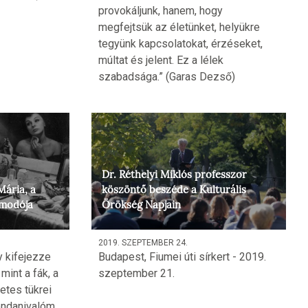
provokáljunk, hanem, hogy
megfejtsük az életünket, helyükre
tegyünk kapcsolatokat, érzéseket,
múltat és jelent. Ez a lélek
szabadsága.” (Garas Dezső)
Dr. Réthelyi Miklós professzor
Mária, a
köszöntő beszéde a Kulturális
lmodója
Örökség Napjain
2019. SZEPTEMBER 24.
 kifejezze
Budapest, Fiumei úti sírkert - 2019.
mint a fák, a
szeptember 21.
etes tükrei
ondanivalóm