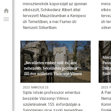
miniszterelnök koporsóját az újonnan
minis
elkészült, Schikedanz Albert által
elkés
tervezett Mauzóleumban a Kerepesi
terve
úti Temetőben, a mai Fiumei úti
úti t
Nemzeti Sírkertben.
sírker
Mócz
„Becsületes ember volt és, ami
Pann
GIAI PROGRAM
nehezebb: becsületes politikus” –
Dikt
155 éve született Vázsonyi Vilmos
Emlé
2023. MÁRCIUS 23.
2023. 
Sipta István professzor emeritus
A Pan
beszéde Vázsonyi Vilmos
Nemze
születésének 155. évfordulóján a
Kommu
Salgótarjáni utcai zsidó temetőben
Emlék