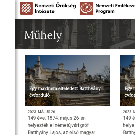
Műhely
Egy majdnem elfeledett Batthyány
Egy 
évforduló
évfo
2023. MÁJUS 26.
2023. 
149 éve, 1874. május 26-án
149 é
helyezték el németújvári gróf
helye
Batthyány Lajos, az első magyar
Batth