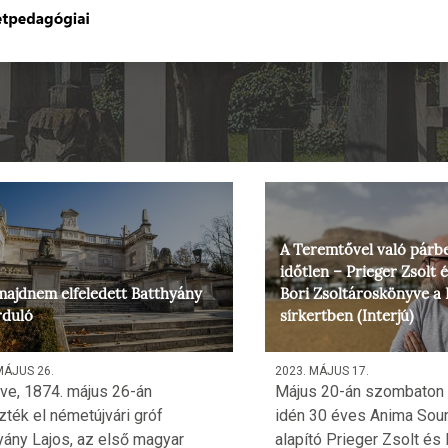
A Teremtővel való párb
időtlen – Prieger Zsolt
majdnem elfeledett Batthyány
Bori Zsoltároskönyve a 
rduló
sírkertben (Interjú)
MÁJUS 26.
2023. MÁJUS 17.
ve, 1874. május 26-án
Május 20-án szombaton 
zték el németújvári gróf
idén 30 éves Anima So
yány Lajos, az első magyar
alapító Prieger Zsolt és