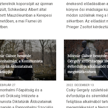
zterelnök koporsóját az újonnan
énekesnő előadásában a
zült, Schikedanz Albert által
könyve ősi imádságai kü
zett Mauzóleumban a Kerepesi
módon szólalnak meg a F
emetőben, a mai Fiumei úti
sírkertben. Az előadást
tben.
Prieger Zsoltot kérdeztü
ár Gábor beszéde
Móczár Gábor beszéde 
onhalmán, a Kommunista
Gergely születésének 18
atúrák Áldozatainak
évfordulója alkalmából t
knapján
megemlékezésen
FEBRUÁR 27.
2022. DECEMBER 13.
nonhalmi Főapátság és a
Csiky Gergely születésé
ti Örökség Intézete a
évfordulója és síremlék
nista Diktatúrák Áldozatainak
felújítása alkalmából tart
napján a Pannonhalmi Szociális
megemlékezést a Nemze