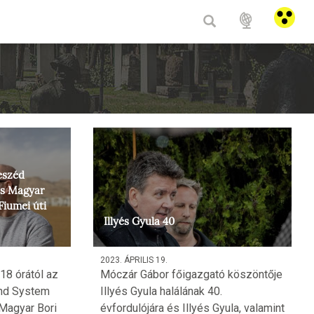
HU
/
E
eszéd
 és Magyar
Fiumei úti
Illyés Gyula 40
2023. ÁPRILIS 19.
18 órától az
Móczár Gábor főigazgató köszöntője
und System
Illyés Gyula halálának 40.
 Magyar Bori
évfordulójára és Illyés Gyula, valamint