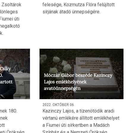
 Zsoltárok
felesége, Kozmutza Flóra felújított
lönleges
sírjának átadó ünnepségére.
iumei úti
 megalkotó
k.
Csiky
0.
Móczár Gábor beszéde Kazinczy
artott
Lajos emlékhelyének
avatóünnepségén
2022. OKTÓBER 06.
nek 180.
Kazinczy Lajos, a tizenötödik aradi
ének
vértanú emlékére állított emlékhelyet
ott
a Fiumei úti sírkertben a Madách
ti Örökség
Színház és a Nemzeti Örökség