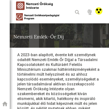
Nemzeti Emlék-Őr Díj
A 2023-ban alapított, évente két személynek
odaítélt Nemzeti Emlék-Őr Díjjal a Társadalmi
Kapcsolatokért és Kultúráért Felelős
Minisztérium szakmai háttérintézményeként a
történelmi múlt helyszíneit és az ahhoz
kapcsolódó eseményeket, személyiségeket a
jelen társadalmával aktívan összekapcsoló
Nemzeti Örökség Intézete olyan
szakembereket és közösségeket kíván
elismerni, akik kitartó, hatékony és inspiráló
munkájukkal élő hidat képeznek múlt és jelen
között, és példát mutatnak abban, miként