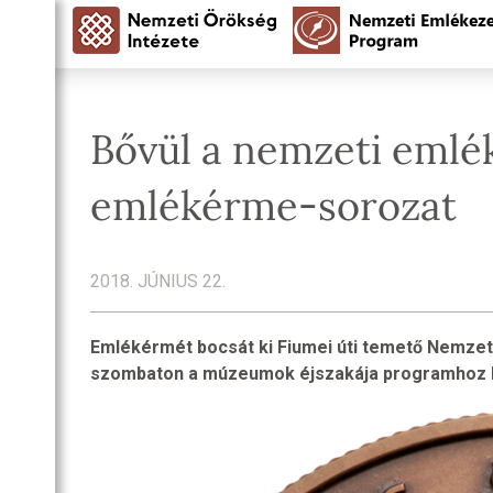
Bővül a nemzeti emlé
emlékérme-sorozat
2018. JÚNIUS 22.
Emlékérmét bocsát ki Fiumei úti temető Nemze
szombaton a múzeumok éjszakája programhoz 