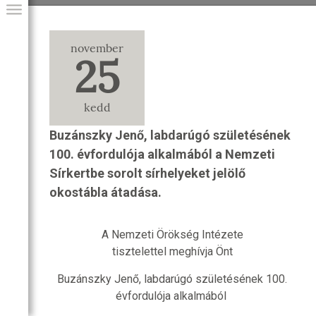
november
25
kedd
Buzánszky Jenő, labdarúgó születésének
100. évfordulója alkalmából a Nemzeti
Sírkertbe sorolt sírhelyeket jelölő
okostábla átadása.
GIAI PROGRAM
A Nemzeti Örökség Intézete
tisztelettel meghívja Önt
Buzánszky Jenő, labdarúgó születésének 100.
évfordulója alkalmából