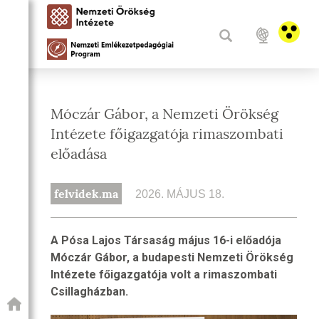
Móczár Gábor, a Nemzeti Örökség
Intézete főigazgatója rimaszombati
előadása
felvidek.ma
2026. MÁJUS 18.
A Pósa Lajos Társaság május 16-i előadója
Móczár Gábor, a budapesti Nemzeti Örökség
Intézete főigazgatója volt a rimaszombati
Csillagházban.