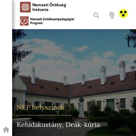
NEP helyszínek
Kehidakustány, Deák-kúria