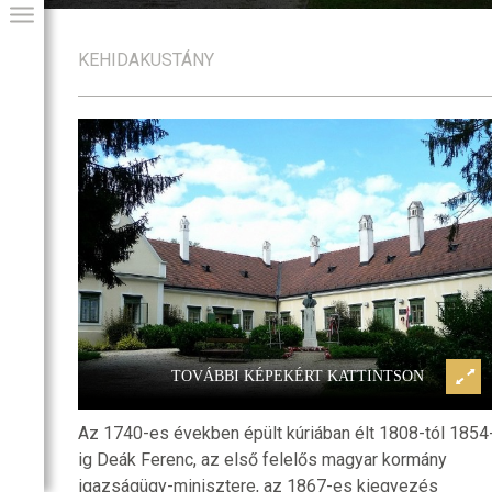
KEHIDAKUSTÁNY
-kúria
Kehidakustány, Deák-kúria
GIAI PROGRAM
TOVÁBBI KÉPEKÉRT KATTINTSON
Az 1740-es években épült kúriában élt 1808-tól 1854
ig Deák Ferenc, az első felelős magyar kormány
igazságügy-minisztere, az 1867-es kiegyezés