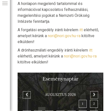
A honlapon megjelenő tartalommal és
információval kapcsolatos felhasználási,
megjelenítési jogokat a Nemzeti Örökség
Intézete fenntartja.
A forgatási engedély iránti kérelem
itt
elérhető,
amelyet kérünk a
nori@nori.gov.hu-ra
kitöltve
elküldeni!
A drónhasználati engedély iránti kérelem
itt
elérhető, amelyet kérünk a
nori@nori.gov.hu-ra
kitöltve elküldeni!
GIAI PROGRAM
Eseménynaptár
AUGUSZTUS 2026
1
2