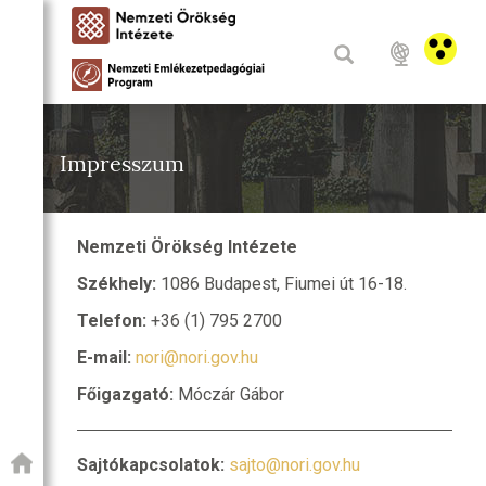
Impresszum
Nemzeti Örökség Intézete
Székhely:
1086 Budapest, Fiumei út 16-18.
Telefon:
+36 (1) 795 2700
E-mail:
nori@nori.gov.hu
Főigazgató:
Móczár Gábor
Sajtókapcsolatok:
sajto@nori.gov.hu