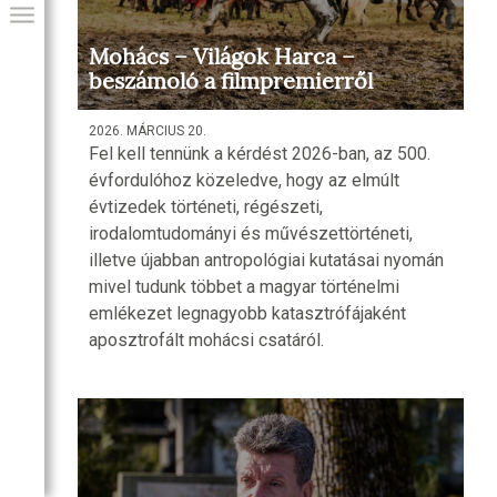
Mohács – Világok Harca –
beszámoló a filmpremierről
2026. MÁRCIUS 20.
Fel kell tennünk a kérdést 2026-ban, az 500.
évfordulóhoz közeledve, hogy az elmúlt
évtizedek történeti, régészeti,
irodalomtudományi és művészettörténeti,
illetve újabban antropológiai kutatásai nyomán
mivel tudunk többet a magyar történelmi
GIAI PROGRAM
emlékezet legnagyobb katasztrófájaként
aposztrofált mohácsi csatáról.