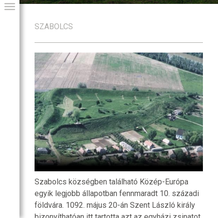
SZABOLCS
GIAI PROGRAM
Szabolcs községben található Közép-Európa
egyik legjobb állapotban fennmaradt 10. századi
földvára. 1092. május 20-án Szent László király
bizonyíthatóan itt tartotta azt az egyházi zsinatot