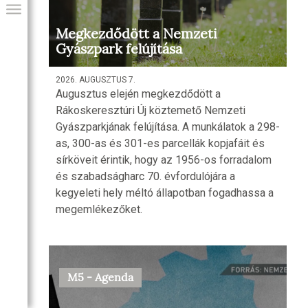
Megkezdődött a Nemzeti
Gyászpark felújítása
2026. AUGUSZTUS 7.
Augusztus elején megkezdődött a
Rákoskeresztúri Új köztemető Nemzeti
Gyászparkjának felújítása. A munkálatok a 298-
as, 300-as és 301-es parcellák kopjafáit és
sírköveit érintik, hogy az 1956-os forradalom
és szabadságharc 70. évfordulójára a
GIAI PROGRAM
kegyeleti hely méltó állapotban fogadhassa a
megemlékezőket.
M5 - Agenda