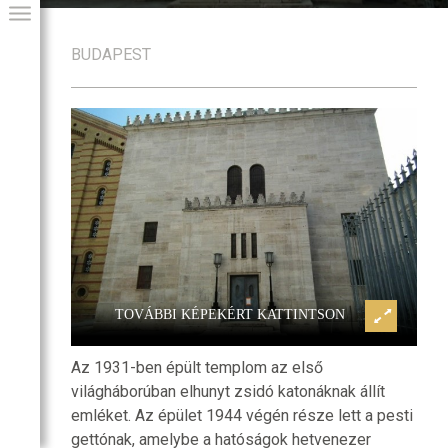
BUDAPEST
 sírkertje
Hősök temploma és Hősök sírke
GIAI PROGRAM
TOVÁBBI KÉPEKÉRT KATTINTSON
Az 1931-ben épült templom az első
világháborúban elhunyt zsidó katonáknak állít
emléket. Az épület 1944 végén része lett a pesti
gettónak, amelybe a hatóságok hetvenezer