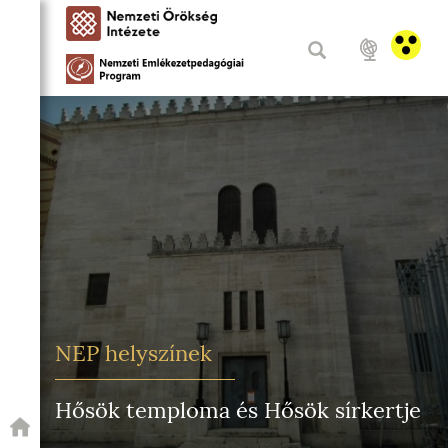
NEP helyszínek
Hősök temploma és Hősök sírkertje