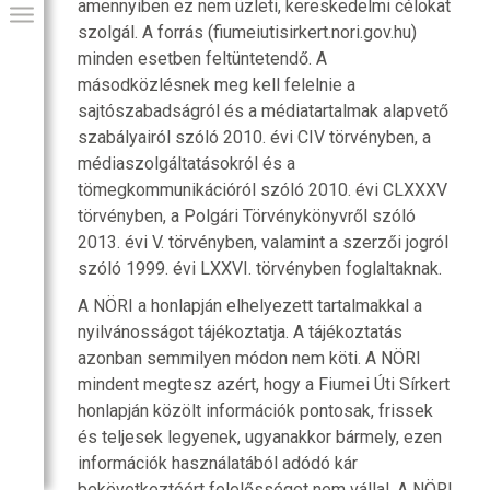
amennyiben ez nem üzleti, kereskedelmi célokat
szolgál. A forrás (fiumeiutisirkert.nori.gov.hu)
minden esetben feltüntetendő. A
másodközlésnek meg kell felelnie a
sajtószabadságról és a médiatartalmak alapvető
szabályairól szóló 2010. évi CIV törvényben, a
médiaszolgáltatásokról és a
tömegkommunikációról szóló 2010. évi CLXXXV
törvényben, a Polgári Törvénykönyvről szóló
2013. évi V. törvényben, valamint a szerzői jogról
szóló 1999. évi LXXVI. törvényben foglaltaknak.
GIAI PROGRAM
A NÖRI a honlapján elhelyezett tartalmakkal a
nyilvánosságot tájékoztatja. A tájékoztatás
azonban semmilyen módon nem köti. A NÖRI
mindent megtesz azért, hogy a Fiumei Úti Sírkert
honlapján közölt információk pontosak, frissek
és teljesek legyenek, ugyanakkor bármely, ezen
információk használatából adódó kár
bekövetkeztéért felelősséget nem vállal. A NÖRI