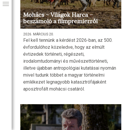
Mohács – Világok Harca –
beszámoló a filmpremierről
2026. MÁRCIUS 20.
Fel kell tennünk a kérdést 2026-ban, az 500.
évfordulóhoz közeledve, hogy az elmúlt
évtizedek történeti, régészeti,
irodalomtudományi és művészettörténeti,
illetve újabban antropológiai kutatásai nyomán
mivel tudunk többet a magyar történelmi
GIAI PROGRAM
emlékezet legnagyobb katasztrófájaként
aposztrofált mohácsi csatáról.