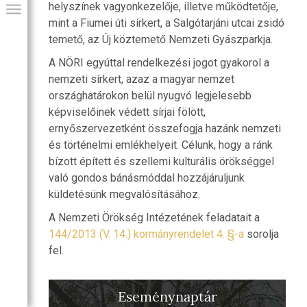
helyszínek vagyonkezelője, illetve működtetője,
mint a Fiumei úti sírkert, a Salgótarjáni utcai zsidó
temető, az Új köztemető Nemzeti Gyászparkja.
A NÖRI egyúttal rendelkezési jogot gyakorol a
nemzeti sírkert, azaz a magyar nemzet
országhatárokon belül nyugvó legjelesebb
képviselőinek védett sírjai fölött,
ernyőszervezetként összefogja hazánk nemzeti
és történelmi emlékhelyeit. Célunk, hogy a ránk
bízott épített és szellemi kulturális örökséggel
való gondos bánásmóddal hozzájáruljunk
GIAI PROGRAM
küldetésünk megvalósításához.
A Nemzeti Örökség Intézetének feladatait a
144/2013 (V. 14.) kormányrendelet 4. §-a
sorolja
fel.
Eseménynaptár