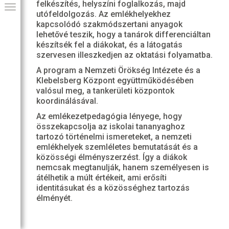
felkészítés, helyszíni foglalkozás, majd
utófeldolgozás. Az emlékhelyekhez
kapcsolódó szakmódszertani anyagok
lehetővé teszik, hogy a tanárok differenciáltan
készítsék fel a diákokat, és a látogatás
szervesen illeszkedjen az oktatási folyamatba.
A program a Nemzeti Örökség Intézete és a
Klebelsberg Központ együttműködésében
valósul meg, a tankerületi központok
koordinálásával.
Az emlékezetpedagógia lényege, hogy
összekapcsolja az iskolai tananyaghoz
tartozó történelmi ismereteket, a nemzeti
GIAI PROGRAM
emlékhelyek szemléletes bemutatását és a
közösségi élményszerzést. Így a diákok
nemcsak megtanulják, hanem személyesen is
átélhetik a múlt értékeit, ami erősíti
identitásukat és a közösséghez tartozás
élményét.