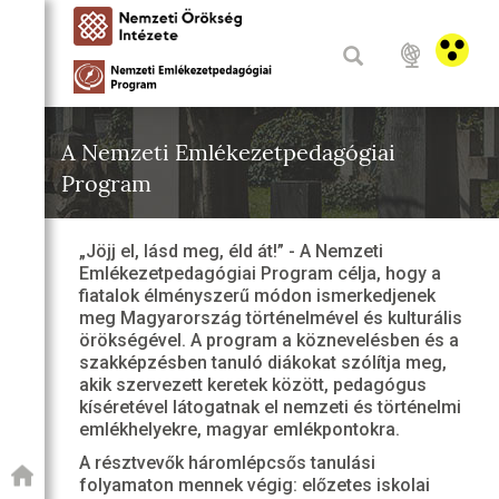
A Nemzeti Emlékezetpedagógiai
Program
„Jöjj el, lásd meg, éld át!” - A Nemzeti
Emlékezetpedagógiai Program célja, hogy a
fiatalok élményszerű módon ismerkedjenek
meg Magyarország történelmével és kulturális
örökségével. A program a köznevelésben és a
szakképzésben tanuló diákokat szólítja meg,
akik szervezett keretek között, pedagógus
kíséretével látogatnak el nemzeti és történelmi
emlékhelyekre, magyar emlékpontokra.
A résztvevők háromlépcsős tanulási
folyamaton mennek végig: előzetes iskolai