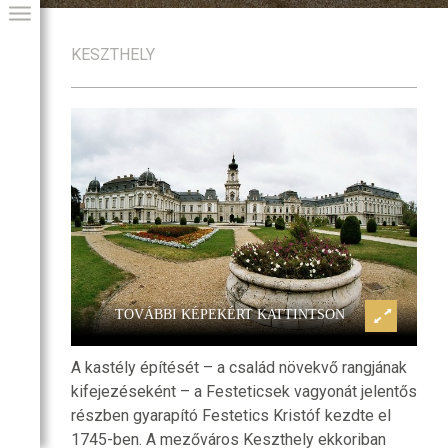
KESZTHELY
y és Georgikon
Keszthely, Festetics-kastély és Ge
GIAI PROGRAM
TOVÁBBI KÉPEKÉRT KATTINTSON
A kastély építését – a család növekvő rangjának
kifejezéseként – a Festeticsek vagyonát jelentős
részben gyarapító Festetics Kristóf kezdte el
1745-ben. A mezőváros Keszthely ekkoriban