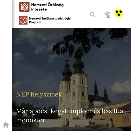
NEP helyszínek
Máriapócs, kegytemplom és bazilita
monostor