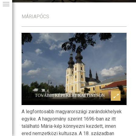
MÁRIAPÓCS
és bazilita
Máriapócs, kegytemplom és bazi
GIAI PROGRAM
monostor
TOVÁBBI KÉPEKÉRT KATTINTSON
A legfontosabb magyarországi zarándokhelyek
egyike. A hagyomány szerint 1696-ban az itt
található Mária-kép könnyezni kezdett, innen
ered nemzetközi kultusza. A 18. században