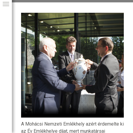
GIAI PROGRAM
A Mohácsi Nemzeti Emlékhely azért érdemelte ki
az Év Emlékhelye díjat, mert munkatársai