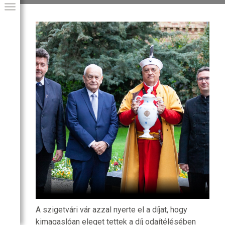
GIAI PROGRAM
A szigetvári vár azzal nyerte el a díjat, hogy
kimagaslóan eleget tettek a díj odaítélésében