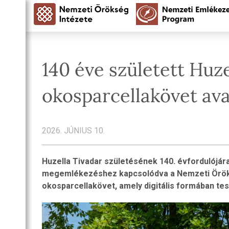
140 éve született Huze
okosparcellakövet av
2026. JÚNIUS 10.
Huzella Tivadar születésének 140. évfordulójára
megemlékezéshez kapcsolódva a Nemzeti Örökség
okosparcellakövet, amely digitális formában te