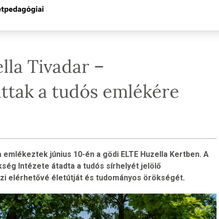
lla Tivadar –
attak a tudós emlékére
 emlékeztek június 10-én a gödi ELTE Huzella Kertben. A
 Intézete átadta a tudós sírhelyét jelölő
szi elérhetővé életútját és tudományos örökségét.