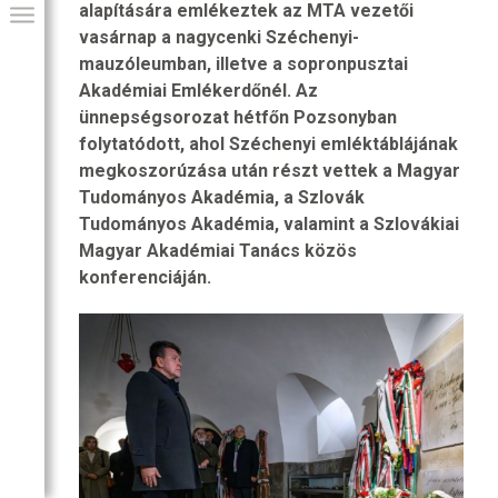
alapítására emlékeztek az MTA vezetői
vasárnap a nagycenki Széchenyi-
mauzóleumban, illetve a sopronpusztai
Akadémiai Emlékerdőnél. Az
ünnepségsorozat hétfőn Pozsonyban
folytatódott, ahol Széchenyi emléktáblájának
megkoszorúzása után részt vettek a Magyar
Tudományos Akadémia, a Szlovák
Tudományos Akadémia, valamint a Szlovákiai
Magyar Akadémiai Tanács közös
konferenciáján.
GIAI PROGRAM