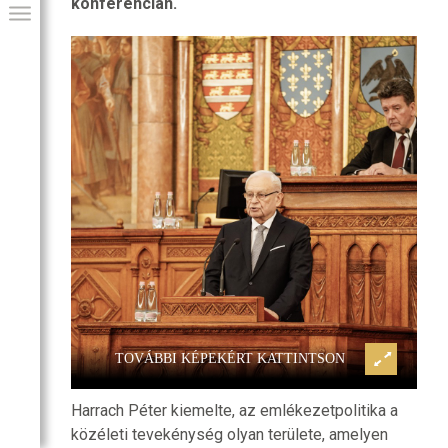
konferencián.
közösségnek
Harrach Péter: minden közössé
GIAI PROGRAM
sre, hogy
szüksége van emlékezésre, h
reit
megtalálja a gyökereit
TOVÁBBI KÉPEKÉRT KATTINTSON
Harrach Péter kiemelte, az emlékezetpolitika a
közéleti tevekénység olyan területe, amelyen