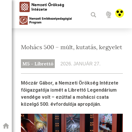
Mohács 500 – múlt, kutatás, kegyelet
M5 - Librettó
2026. JANUÁR 27.
Móczár Gábor, a Nemzeti Örökség Intézete
főigazgatója ismét a Librettó Legendárium
vendége volt – ezúttal a mohácsi csata
közelgő 500. évfordulója apropóján.