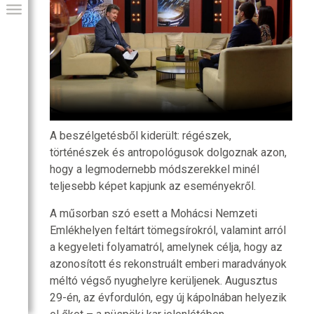
A beszélgetésből kiderült: régészek,
történészek és antropológusok dolgoznak azon,
hogy a legmodernebb módszerekkel minél
teljesebb képet kapjunk az eseményekről.
GIAI PROGRAM
A műsorban szó esett a Mohácsi Nemzeti
Emlékhelyen feltárt tömegsírokról, valamint arról
a kegyeleti folyamatról, amelynek célja, hogy az
azonosított és rekonstruált emberi maradványok
méltó végső nyughelyre kerüljenek. Augusztus
29-én, az évfordulón, egy új kápolnában helyezik