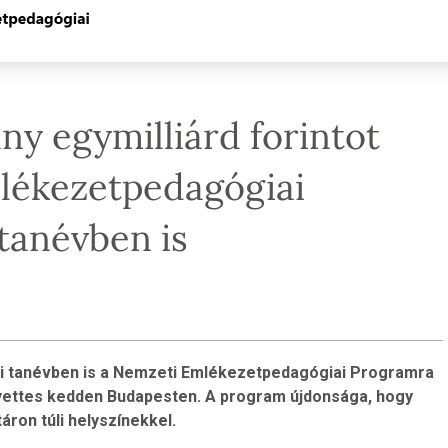
ny egymilliárd forintot
mlékezetpedagógiai
tanévben is
ani tanévben is a Nemzeti Emlékezetpedagógiai Programra
lyettes kedden Budapesten. A program újdonsága, hogy
áron túli helyszínekkel.