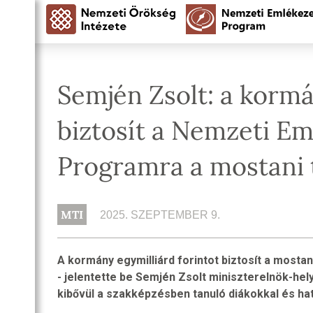
Semjén Zsolt: a kormá
biztosít a Nemzeti E
Programra a mostani 
MTI
2025. SZEPTEMBER 9.
A kormány egymilliárd forintot biztosít a most
- jelentette be Semjén Zsolt miniszterelnök-he
kibővül a szakképzésben tanuló diákokkal és hat