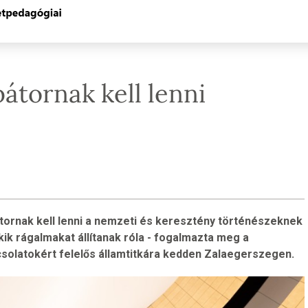
bátornak kell lenni
átornak kell lenni a nemzeti és keresztény történészeknek
ik rágalmakat állítanak róla - fogalmazta meg a
solatokért felelős államtitkára kedden Zalaegerszegen.