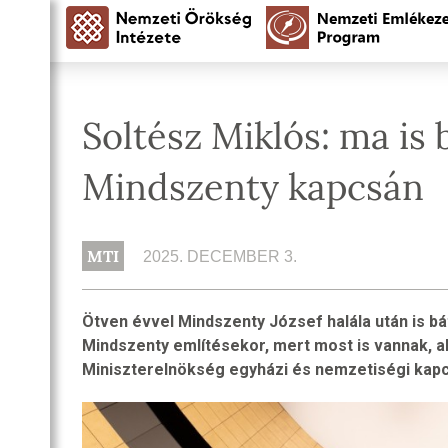
Soltész Miklós: ma is 
Mindszenty kapcsán
MTI
2025. DECEMBER 3.
Ötven évvel Mindszenty József halála után is b
Mindszenty említésekor, mert most is vannak, ak
Miniszterelnökség egyházi és nemzetiségi kapc