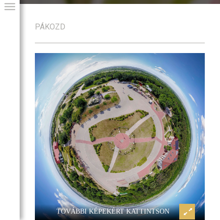
PÁKOZD
ékpark
Pákozd, Katonai Emlékpark
GIAI PROGRAM
TOVÁBBI KÉPEKÉRT KATTINTSON