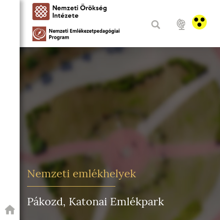
Nemzeti emlékhelyek
Pákozd, Katonai Emlékpark