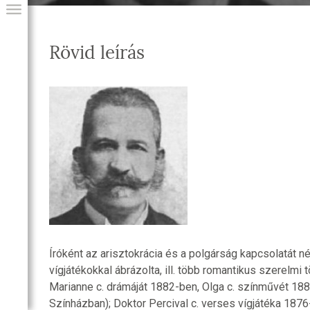
Rövid leírás
GIAI PROGRAM
Íróként az arisztokrácia és a polgárság kapcsolatát 
vígjátékokkal ábrázolta, ill. több romantikus szerelmi tö
Marianne c. drámáját 1882-ben, Olga c. színművét 18
Színházban); Doktor Percival c. verses vígjátéka 1876