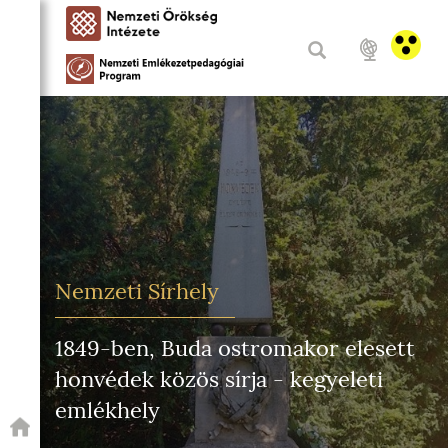
Nemzeti Sírhely
1849-ben, Buda ostromakor elesett
honvédek közös sírja - kegyeleti
emlékhely