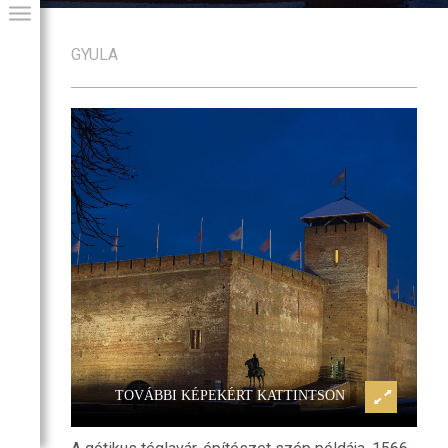
GYULA
i emlékhely
Gyulai vár és honvédtiszti emlék
GIAI PROGRAM
TOVÁBBI KÉPEKÉRT KATTINTSON