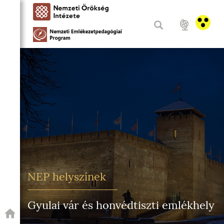
NEP helyszínek
Gyulai vár és honvédtiszti emlékhely