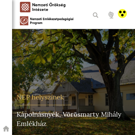
NEP helyszínek
Kápolnásnyék, Vörösmarty Mihály
Emlékház