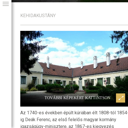
KEHIDAKUSTÁNY
-kúria
Kehidakustány, Deák-kúria
GIAI PROGRAM
TOVÁBBI KÉPEKÉRT KATTINTSON
Az 1740-es években épült kúriában élt 1808-tól 1854
ig Deák Ferenc, az első felelős magyar kormány
igazságügy-minisztere, az 1867-es kiegyezés