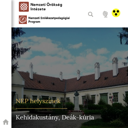
NEP helyszínek
Kehidakustány, Deák-kúria