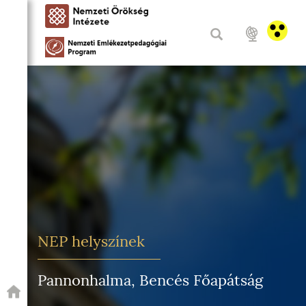
NEP helyszínek
Pannonhalma, Bencés Főapátság