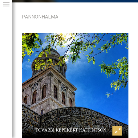
PANNONHALMA
Főapátság
Pannonhalma, Bencés Főapáts
GIAI PROGRAM
TOVÁBBI KÉPEKÉRT KATTINTSON