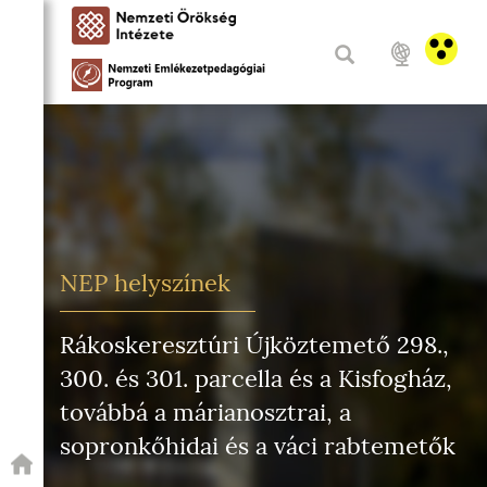
NEP helyszínek
Rákoskeresztúri Újköztemető 298.,
300. és 301. parcella és a Kisfogház,
továbbá a márianosztrai, a
sopronkőhidai és a váci rabtemetők