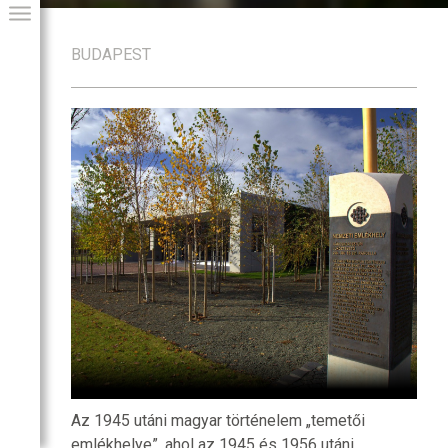
BUDAPEST
GIAI PROGRAM
Az 1945 utáni magyar történelem „temetői
emlékhelye”, ahol az 1945 és 1956 utáni