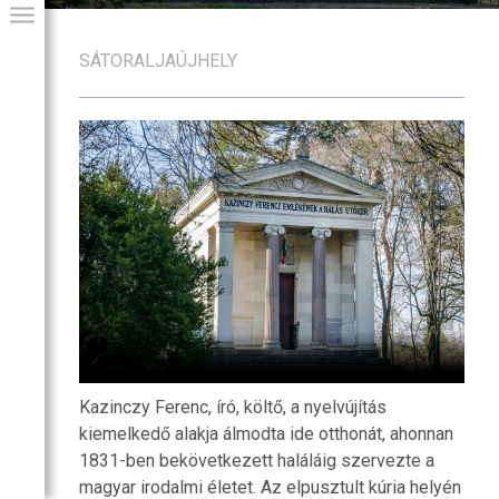
SÁTORALJAÚJHELY
GIAI PROGRAM
Kazinczy Ferenc, író, költő, a nyelvújítás
kiemelkedő alakja álmodta ide otthonát, ahonnan
1831-ben bekövetkezett haláláig szervezte a
magyar irodalmi életet. Az elpusztult kúria helyén