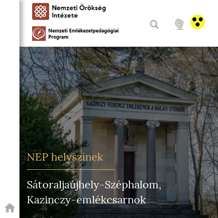
NEP helyszínek
Sátoraljaújhely-Széphalom,
Kazinczy-emlékcsarnok