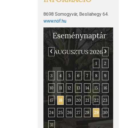
8698 Somogyvár, Besliahegy 64.
www.nöf.hu
Eseménynaptár
AUGUSZTUS 2026
1
2
3
4
5
6
7
8
9
10
11
12
13
14
15
16
17
18
19
20
21
22
23
Somogyvár–Kupavár
24
25
26
27
28
29
30
31