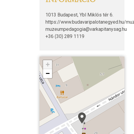
1013 Budapest, Ybl Miklós tér 6.
https://www.budavaripalotanegyed.hu/m
muzeumpedagogia@varkapitanysag.hu
+36 (30) 289 1119
+
−
Várnegyed