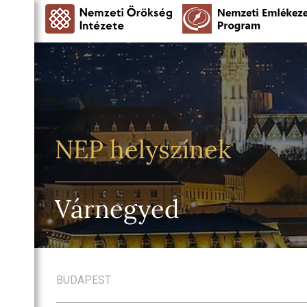
NEP helyszínek
Várnegyed
BUDAPEST