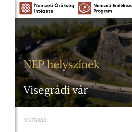
NEP helyszínek
Visegrádi vár
VISEGRÁD