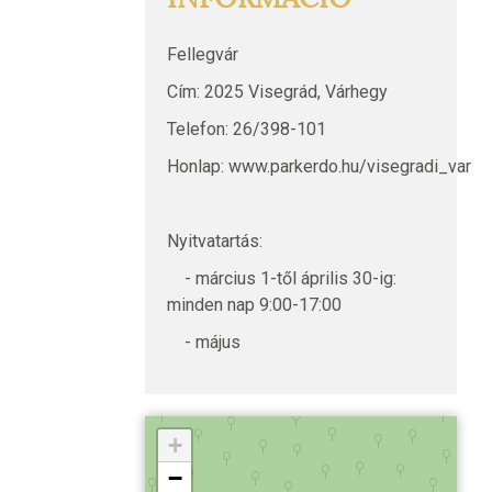
Fellegvár
Cím: 2025 Visegrád, Várhegy
Telefon: 26/398-101
Honlap: www.parkerdo.hu/visegradi_var
Nyitvatartás:
- március 1-től április 30-ig:
minden nap 9:00-17:00
- május
Visegrádi vár
+
−