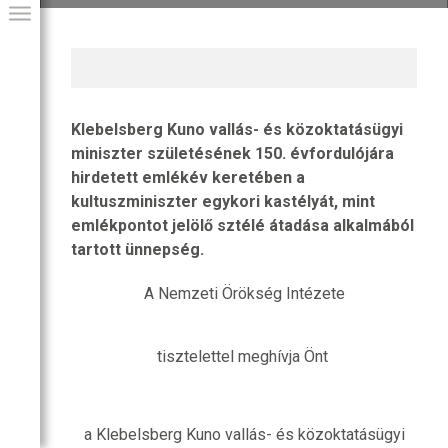
Klebelsberg Kuno vallás- és közoktatásügyi
miniszter születésének 150. évfordulójára
hirdetett emlékév keretében a
kultuszminiszter egykori kastélyát, mint
emlékpontot jelölő sztélé átadása alkalmából
tartott ünnepség.
GIAI PROGRAM
A Nemzeti Örökség Intézete
tisztelettel meghívja Önt
a Klebelsberg Kuno vallás- és közoktatásügyi