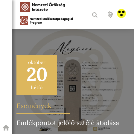
október
20
hétfő
Események
Emlékpontot jelölő sztélé átadása