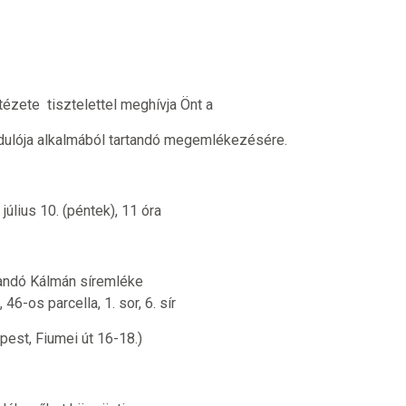
ézete tisztelettel meghívja Önt a
dulója alkalmából tartandó megemlékezésére.
július 10. (péntek), 11 óra
Kandó Kálmán síremléke
, 46-os parcella, 1. sor, 6. sír
est, Fiumei út 16-18.)