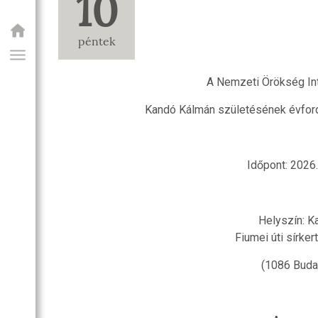
10
péntek
A Nemzeti Örökség Int
Kandó Kálmán születésének évfor
Időpont: 2026. 
GIAI PROGRAM
Helyszín: 
Fiumei úti sírkert
(1086 Budap