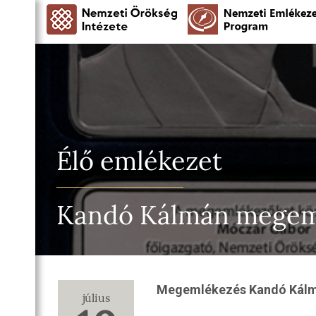
Élő emlékezet
Kandó Kálmán megem
Megemlékezés Kandó Kálmá
július