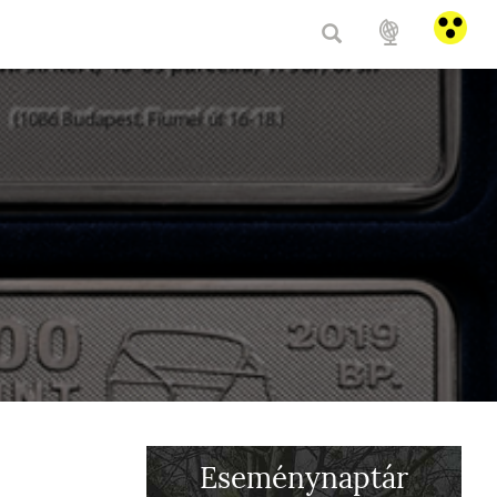
HU
/
E
Eseménynaptár