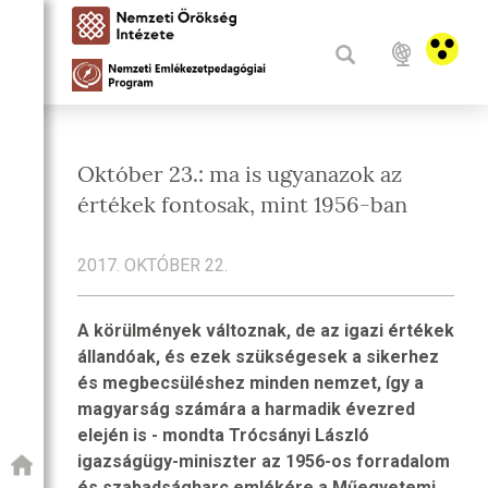
Október 23.: ma is ugyanazok az
értékek fontosak, mint 1956-ban
2017. OKTÓBER 22.
A körülmények változnak, de az igazi értékek
állandóak, és ezek szükségesek a sikerhez
és megbecsüléshez minden nemzet, így a
magyarság számára a harmadik évezred
elején is - mondta Trócsányi László
igazságügy-miniszter az 1956-os forradalom
és szabadságharc emlékére a Műegyetemi