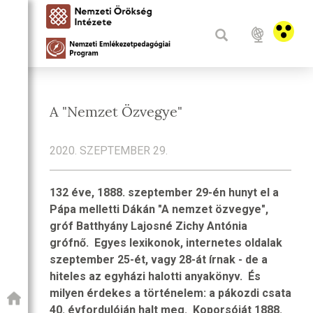
A "Nemzet Özvegye"
2020. SZEPTEMBER 29.
132 éve, 1888. szeptember 29-én hunyt el a
Pápa melletti Dákán "A nemzet özvegye",
gróf Batthyány Lajosné Zichy Antónia
grófnő. Egyes lexikonok, internetes oldalak
szeptember 25-ét, vagy 28-át írnak - de a
hiteles az egyházi halotti anyakönyv. És
milyen érdekes a történelem: a pákozdi csata
40. évfordulóján halt meg. Koporsóját 1888.