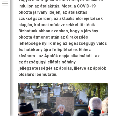
induljon az átalakítás. Most, a COVID-19
okozta járvány idején, az átalakítás
szükségszerűen, az aktuális előrejelzések
alapján, katonai módszerekkel történik.
Bízhatunk abban azonban, hogy a járvány
okozta átmenet után az újrakezdés
lehetősége nyílik meg az egészségügy valós
és hatékony újra felépítésére. Ehhez
kívánom - az Ápolók napja alkalmából - az
egészségügyi ellátás néhány
jellegzetességét az ápolás, illetve az ápolók
GIAI PROGRAM
oldaláról bemutatni.