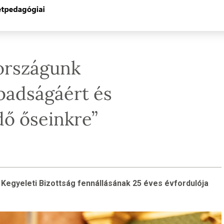
országunk
badságáért és
dő őseinkre”
Kegyeleti Bizottság fennállásának 25 éves évfordulója