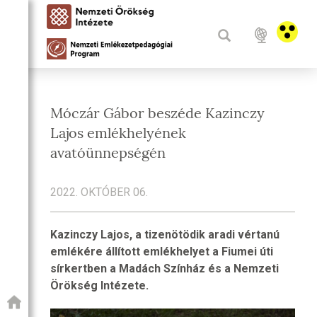
Móczár Gábor beszéde Kazinczy
Lajos emlékhelyének
avatóünnepségén
2022. OKTÓBER 06.
Kazinczy Lajos, a tizenötödik aradi vértanú
emlékére állított emlékhelyet a Fiumei úti
sírkertben a Madách Színház és a Nemzeti
Örökség Intézete.