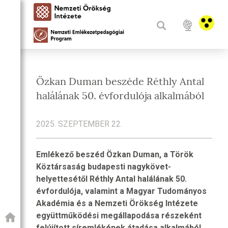
Özkan Duman beszéde Réthly Antal
halálának 50. évfordulója alkalmából
2025. SZEPTEMBER 22.
Emlékező beszéd Özkan Duman, a Török
Köztársaság budapesti nagykövet-
helyettesétől Réthly Antal halálának 50.
évfordulója, valamint a Magyar Tudományos
Akadémia és a Nemzeti Örökség Intézete
együttműködési megállapodása részeként
felújított síremlékének átadása alkalmából