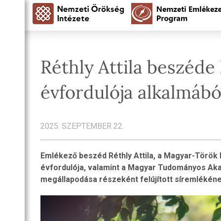
Réthly Attila beszéde 
évfordulója alkalmábó
2025. SZEPTEMBER 22.
Emlékező beszéd Réthly Attila, a Magyar-Török B
évfordulója, valamint a Magyar Tudományos Ak
megállapodása részeként felújított síremlékén