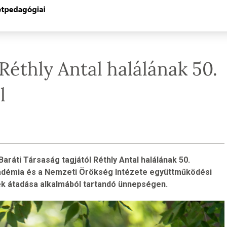
Réthly Antal halálának 50.
l
aráti Társaság tagjától Réthly Antal halálának 50.
adémia és a Nemzeti Örökség Intézete együttműködési
ek átadása alkalmából tartandó ünnepségen.