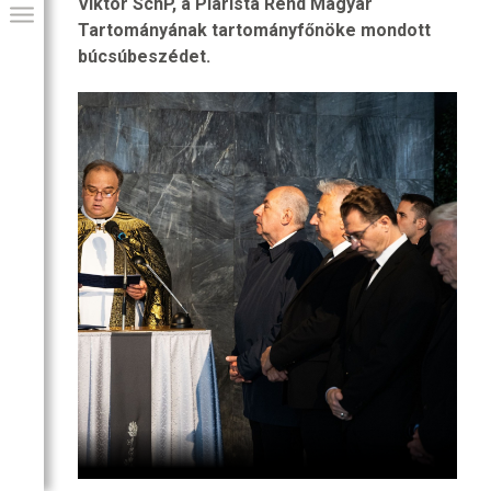
Viktor SchP, a Piarista Rend Magyar
Tartományának tartományfőnöke mondott
búcsúbeszédet.
GIAI PROGRAM