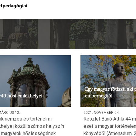
Egy magyar főtiszt, aki 
–49 hősi emlékhelyei
emberségből
MÁRCIUS 12.
2021. NOVEMBER 04.
k nemzeti és történelmi
Részlet Bánó Attila 44 
helyei közül számos helyszín
eset a magyar történele
a magyarok hősiességének
könyvéből (Athenaeum, 2