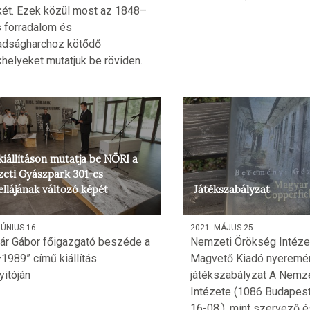
ét. Ezek közül most az 1848–
 forradalom és
dságharchoz kötődő
helyeket mutatjuk be röviden.
iállításon mutatja be NÖRI a
eti Gyászpark 301-es
llájának változó képét
Játékszabályzat
JÚNIUS 16.
2021. MÁJUS 25.
r Gábor főigazgató beszéde a
Nemzeti Örökség Intéze
1989” című kiállítás
Magvető Kiadó nyeremén
itóján
játékszabályzat A Nemz
Intézete (1086 Budapest
16-08.), mint szervező 