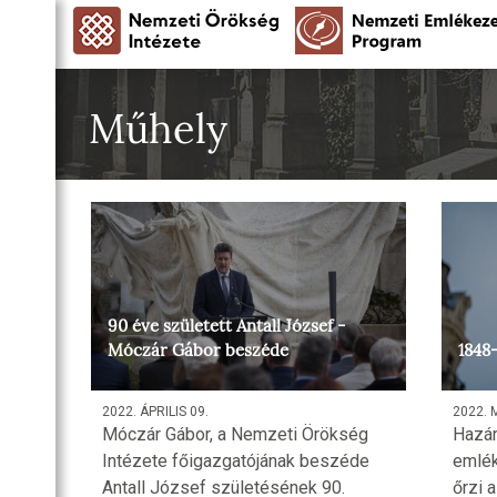
Műhely
90 éve született Antall József -
Móczár Gábor beszéde
1848
2022. ÁPRILIS 09.
2022. 
Móczár Gábor, a Nemzeti Örökség
Hazán
Intézete főigazgatójának beszéde
emlék
Antall József születésének 90.
őrzi 