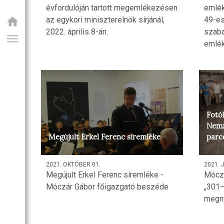
évfordulóján tartott megemlékezésen
emlék
az egykori miniszterelnök sírjánál,
49-es
2022. április 8-án.
szaba
emlék
Fotók
Nemz
GIAI PROGRAM
Megújult Erkel Ferenc síremléke
parce
2021. OKTÓBER 01.
2021. 
Megújult Erkel Ferenc síremléke -
Móczá
Móczár Gábor főigazgató beszéde
„301–
megny