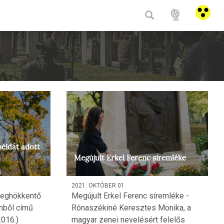
HU
/
E
példát adott
Megújult Erkel Ferenc síremléke
2021. OKTÓBER 01.
meghökkentő
Megújult Erkel Ferenc síremléke -
mből című
Rónaszékiné Keresztes Monika, a
016.)
magyar zenei nevelésért felelős